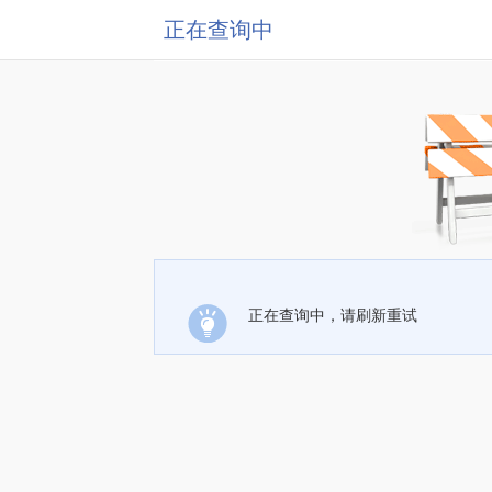
正在查询中
正在查询中，请刷新重试